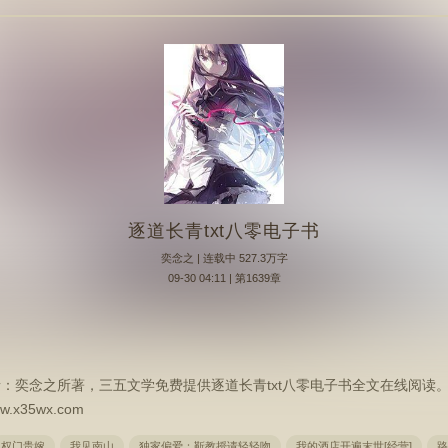
逐道长青txt八零电子书
奕念之
| 连载中 527.3万字
09-30 04:11 | 第1639章
者：奕念之所著，三五文学免费提供逐道长青txt八零电子书全文在线阅读
35wx.com
权门贵嫁
我见南山
独家偏爱：靳教授请轻轻吻
我的酒店开遍末世[经营]
路