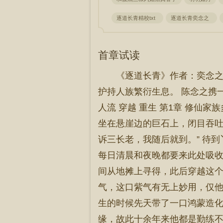
逐道长青精校txt
逐道长青奕念之
首章试读
《逐道长青》作者：奕念之
护持人族繁衍生息。 陈念之携
人流 穿越 重生 第1章 修仙
坐在悬崖边的巨石上，闭目吞吐
诉三长老，我随后就到。” 待
每日清晨和夜晚都要来此处吸收
间从地摊上寻得，此后穿越这个
气，这口紫气有无上妙用，仅他
生的时候先天带了一口鸿蒙造化
缘，故此十余年来他都是勤练不