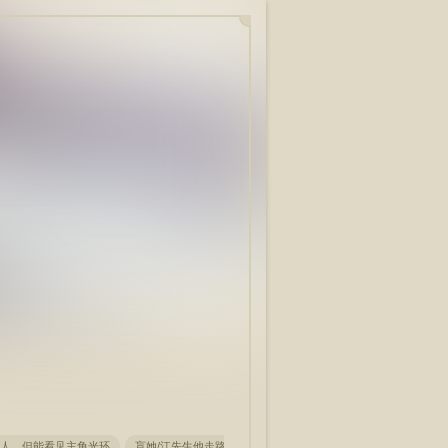
。
人，但能看见主角光环
盲她/江先生他走路带醋
满级厨神的魔法小镇游戏
嫁给