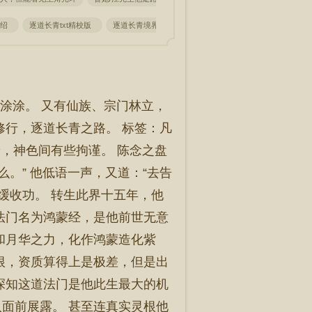
介绍
逐道长青txt精校版
逐道长青境界划分
逐道长青笔趣阁
逐道长青 
生涂涂。 又有仙族、宗门林立，
修行，逐道长青之路。 标签：凡
唤着，神色间有些拘谨。 陈念之盘
。” 他低语一声，又道：“去告
缓收功。 转生此界十五年，他
法门名为鸿蒙经，是他前世无意
和月华之力，化作鸿蒙造化紫
根，资质算得上是极差，但是出
深知这道法门是他此生最大的机
面前展露。 甚至连真实灵根他