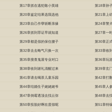
第17章抓在逃犯敬小英雄
第18章孙
第20章鉴定结果选我选他
第21章上
第23章自己作孽斩断亲缘
第24章警
第26章抓到罪证早就知道
第27章一
第29章都是假的保住腰子
第30章正
第32章去去晦气只换一次
第33章收
第35章搜查鬼屋专业对口
第36章玩
第38章收到谢礼清醒过来
第39章玄
第41章请去喝茶儿童乐园
第42章打
第44章结婚生子姥姥姥爷
第45章人
第47章倒霉透顶去找云弥
第48章去
第50章投胎好啊在度假呢
第51章特