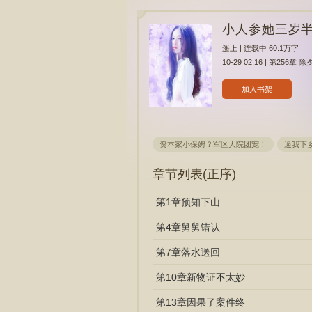
小人参她三岁
遥上
| 连载中 60.1万字
10-29 02:16 | 第256章
加入书架
资本家小保姆？军区大院团宠！
逼我下
章节列表(
正序
)
第1章预知下山
第4章舅舅错认
第7章落水送回
第10章新物证不太妙
第13章因果了案件终