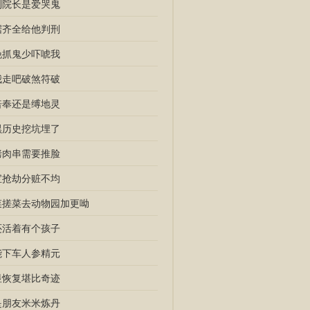
到院长是爱哭鬼
据齐全给他判刑
晚抓鬼少吓唬我
我走吧破煞符破
倍奉还是缚地灵
黑历史挖坑埋了
烤肉串需要推脸
宝抢劫分赃不均
菜搓菜去动物园加更呦
还活着有个孩子
能下车人参精元
显恢复堪比奇迹
是朋友米米炼丹