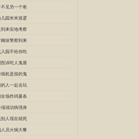
子不见另一个爸
幼儿园米米巡逻
犬到来实地考察
时糊涂警察到来
式入园不给你吃
到投诉吃人鬼屋
游戏机是假的鬼
门的人一起去玩
翻全场炸鸡薯条
参须须治病强身
找别人现在就死
编人员火锅大餐