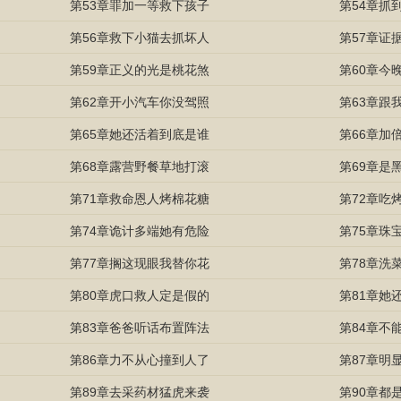
第53章罪加一等救下孩子
第54章抓
第56章救下小猫去抓坏人
第57章证
第59章正义的光是桃花煞
第60章今
第62章开小汽车你没驾照
第63章跟
第65章她还活着到底是谁
第66章加
第68章露营野餐草地打滚
第69章是
第71章救命恩人烤棉花糖
第72章吃
第74章诡计多端她有危险
第75章珠
第77章搁这现眼我替你花
第78章洗
第80章虎口救人定是假的
第81章她
第83章爸爸听话布置阵法
第84章不
第86章力不从心撞到人了
第87章明
第89章去采药材猛虎来袭
第90章都