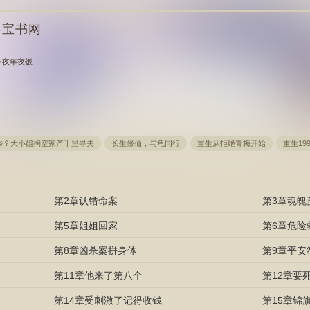
半宝书网
 除夕夜年夜饭
乡？大小姐掏空家产千里寻夫
长生修仙，与龟同行
重生从拒绝青梅开始
重生19
第2章认错命案
第3章魂魄
第5章姐姐回家
第6章危险
第8章凶杀案拼身体
第9章平安
第11章他来了第八个
第12章要
第14章受刺激了记得收钱
第15章锦