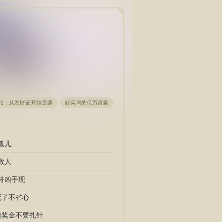
91：从发财证开始逆袭
好莱坞的亿万富豪
被黑道千金霸凌，我京少身份曝光
桃
孤儿
救人
符凶手现
死了不省心
旗奖金不要扎针