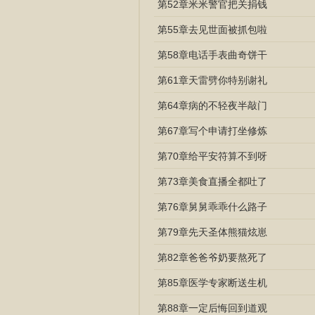
第52章米米警官把关捐钱
第55章去见世面被抓包啦
第58章电话手表曲奇饼干
第61章天雷劈你特别谢礼
第64章病的不轻夜半敲门
第67章写个申请打坐修炼
第70章给平安符算不到呀
第73章美食直播全都吐了
第76章舅舅乖乖什么路子
第79章先天圣体熊猫炫崽
第82章爸爸爷奶要熬死了
第85章医学专家断送生机
第88章一定后悔回到道观