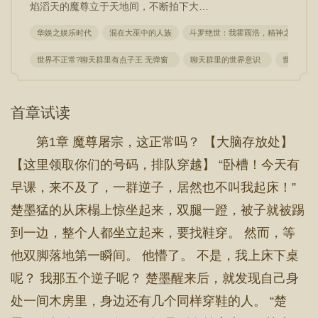
焰滔天的魔尊立于天地间，不断拍下大…
华娱之娱乐时代
混在大巫中的人族
斗罗绝世：我霍雨浩，精神之主
世界不正常?聊天群里有点子王 无弹窗
聊天群里的世界意识
世界不正
首章试读
第1章 魔尊屠宗，这正常吗？ 【大脑存放处】
【这里领取你们的号码，排队穿越】 “卧槽！今天有
早课，来不及了，一群逆子，居然也不叫我起床！”
楚墨猛的从床榻上惊坐起来，双腿一蹬，被子就被踢
到一边，整个人都坐立起来，要找鞋穿。 然而，等
他双脚落地第一瞬间。 他懵了。 不是，我上床下桌
呢？ 我那五个逆子呢？ 楚墨醒来后，就发现自己身
处一间木房里，身边还有几个同样穿鞋的人。 “楚