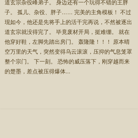
道玄宗杂役峰弟子。 身边还有一个玩得不错的王胖
子。 孤儿、杂役、胖子…… 完美的主角模板！ 不过
现如今，他还是先将手上的活干完再说，不然被逐出
道玄宗就没得完了。 毕竟废材开局，挺难绷。 就在
他穿好鞋，左脚先踏出房门。 轰隆隆！！！ 原本晴
空万里的天气，突然变得乌云滚滚，压抑的气息笼罩
整个宗门。 下一刻。 恐怖的威压落下，刚穿越而来
的楚墨，差点被压得爆体...
首 页
章节目录
立即阅读
搜 索