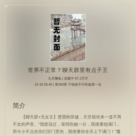
世界不正常？聊天群里有点子王
九月懒兔
| 连载中 87.2万字
10-16 00:45 | 第394章 干啥啥不行吃饭第一名
简介
【聊天群+无女主】楚墨刚穿越，天空就传来一道不男
不女的声音。“我曾说过，谁弱伤她一分，我便屠他满门，
而今小不点在你们宗门受伤，我便屠你全宗上下满门！”魔