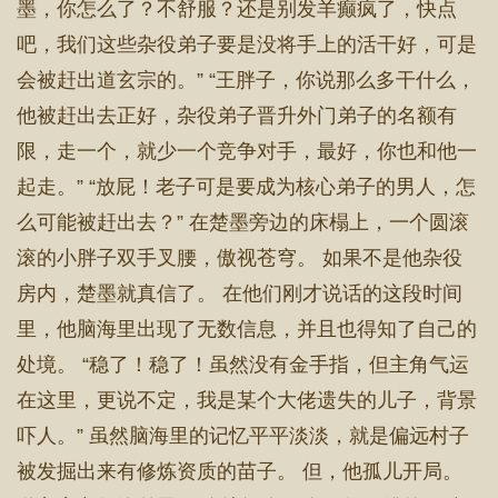
墨，你怎么了？不舒服？还是别发羊癫疯了，快点
吧，我们这些杂役弟子要是没将手上的活干好，可是
会被赶出道玄宗的。” “王胖子，你说那么多干什么，
他被赶出去正好，杂役弟子晋升外门弟子的名额有
限，走一个，就少一个竞争对手，最好，你也和他一
起走。” “放屁！老子可是要成为核心弟子的男人，怎
么可能被赶出去？” 在楚墨旁边的床榻上，一个圆滚
滚的小胖子双手叉腰，傲视苍穹。 如果不是他杂役
房内，楚墨就真信了。 在他们刚才说话的这段时间
里，他脑海里出现了无数信息，并且也得知了自己的
处境。 “稳了！稳了！虽然没有金手指，但主角气运
在这里，更说不定，我是某个大佬遗失的儿子，背景
吓人。” 虽然脑海里的记忆平平淡淡，就是偏远村子
被发掘出来有修炼资质的苗子。 但，他孤儿开局。