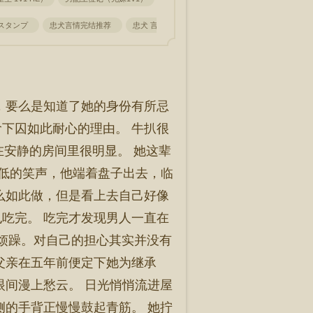
スタンプ
忠犬言情完结推荐
忠犬 言情
忠犬的
忠犬分说
忠犬sc
，要么是知道了她的身份有所忌
下囚如此耐心的理由。 牛扒很
，在安静的房间里很明显。 她这辈
声极低的笑声，他端着盘子出去，临
么如此做，但是看上去自己好像
吃完。 吃完才发现男人一直在
有烦躁。对自己的担心其实并没有
父亲在五年前便定下她为继承
眼间漫上愁云。 日光悄悄流进屋
侧的手背正慢慢鼓起青筋。 她拧