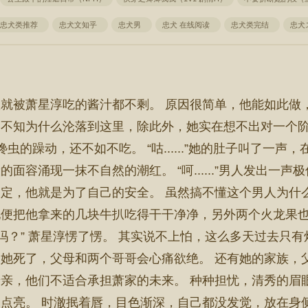
忠犬类推荐
忠犬文知乎
忠犬男
忠犬 在线阅读
忠犬类完结
忠犬
就被萧星淳吃的酱汁都不剩。 原因很简单，他能如此做
不知为什么沦落到这里，除此外，她实在想不出对一个阶
虫的躁动，还不如不吃。 “咕......”她的肚子叫了一声
面容涌现一抹不自然的潮红。 “呵......”男人发出一
定，他就是为了自己的安全。 虽然搞不懂这个男人为什
便把他拿来的几块牛扒吃得干干净净，另外两个火龙果也
怕吗？” 萧星淳愣了愣。 其实说不上怕，这么多天过去只
她死了，父母和两个哥哥会心痛欲绝。 还有她的家族，
亲，他们不适合承担萧家的未来。 种种担忧，清秀的眉
点亮。 时澈抿着唇，目色渐深，自己都没发觉，放在身