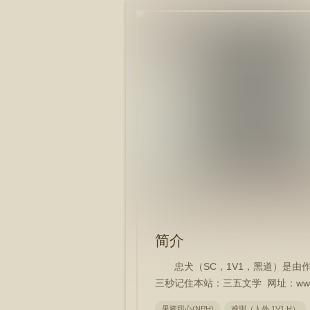
简介
忠犬（SC，1V1，黑道）是由
三秒记住本站：三五文学 网址：www.x
果酱甜心(NPH)
难驯（人外 1V1 H）