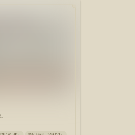
读。
 1V1 HE）
男配上位记（兄妹1V1）
真空校服（校园NPH）
[H]第二层关系（