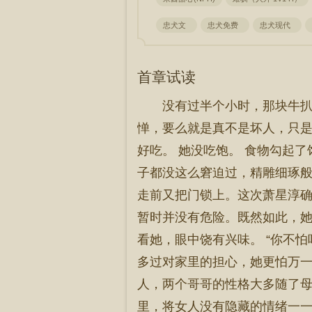
忠犬文
忠犬免费
忠犬现代
首章试读
没有过半个小时，那块牛扒
惮，要么就是真不是坏人，只是
好吃。 她没吃饱。 食物勾起了馋
子都没这么窘迫过，精雕细琢般的
走前又把门锁上。这次萧星淳确
暂时并没有危险。既然如此，她
看她，眼中饶有兴味。 “你不
多过对家里的担心，她更怕万一
人，两个哥哥的性格大多随了母
里，将女人没有隐藏的情绪一一