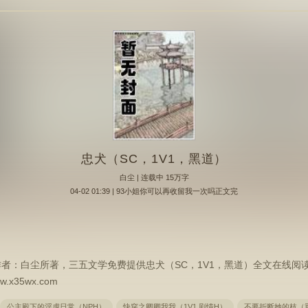
忠犬（SC，1V1，黑道）
白尘
| 连载中 15万字
04-02 01:39 | 93小姐你可以再收留我一次吗正文完
作者：白尘所著，三五文学免费提供忠犬（SC，1V1，黑道）全文在线阅
35wx.com
公主殿下的淫虐日常（NPH）
快穿之卿卿我我（1V1 剧情H）
不要折断她的枝（重生