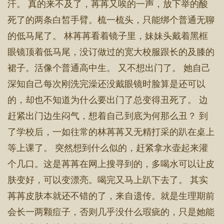
汗。 真的来不及了，苒苒又唉的一声，放下举的酸
死了的两条白皙手臂。梳一梳头，只能绑个普通无聊
的低马尾了。 林苒苒看着镜子里，妹妹头戴着黑框
眼镜顶着低马尾，没订做过的宽大校服跟长的及膝的
裙子。活像个普通高中生。 又不想出门了。 她自己
深知自己每次刚洗完澡还没戴眼镜时脸算是还可以
的，却也不知道为什么要出门了总变得丑死了。 边
赶紧出门边生闷气，想着自己到底为何那么丑？ 到
了学校后，一如往常的林苒苒又无精打采的趴在桌上
等上课了。 突然想到什么似的，赶紧拿水壶起来灌
个几口。这是苒苒在网上搜寻到的，多喝水可以让皮
肤变好，可以变漂亮。喝完又马上趴下去了。 其实
苒苒皮肤本就还不错的了，来自遗传。就是生理期前
会长一两颗痘子，否则几乎没什么瑕疵的，只是她能