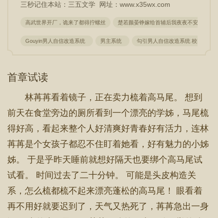
三秒记住本站：三五文学 网址：www.x35wx.com
高武世界开厂，诡来了都得拧螺丝
楚若颜晏铮嫁给首辅后我夜夜不安枕
Gouyin男人自信改造系统
男主系统
勾引男人自信改造系统 校园 NP_
首章试读
林苒苒看着镜子，正在卖力梳着高马尾。 想到
前天在食堂旁边的厕所看到一个漂亮的学姊，马尾梳
得好高，看起来整个人好清爽好青春好有活力，连林
苒苒是个女孩子都忍不住盯着她看，好有魅力的小姊
姊。 于是乎昨天睡前就想好隔天也要绑个高马尾试
试看。 时间过去了二十分钟。 可能是头皮构造关
系，怎么梳都梳不起来漂亮蓬松的高马尾！ 眼看着
再不用好就要迟到了，天气又热死了，苒苒急出一身