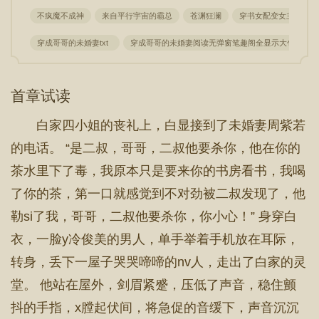
不疯魔不成神
来自平行宇宙的霸总
苍渊狂澜
穿书女配变女主
穿成哥哥的未婚妻txt
穿成哥哥的未婚妻阅读无弹窗笔趣阁全显示大包子
首章试读
白家四小姐的丧礼上，白显接到了未婚妻周紫若
的电话。 “是二叔，哥哥，二叔他要杀你，他在你的
茶水里下了毒，我原本只是要来你的书房看书，我喝
了你的茶，第一口就感觉到不对劲被二叔发现了，他
勒si了我，哥哥，二叔他要杀你，你小心！” 身穿白
衣，一脸y冷俊美的男人，单手举着手机放在耳际，
转身，丢下一屋子哭哭啼啼的nv人，走出了白家的灵
堂。 他站在屋外，剑眉紧蹙，压低了声音，稳住颤
抖的手指，x膛起伏间，将急促的音缓下，声音沉沉