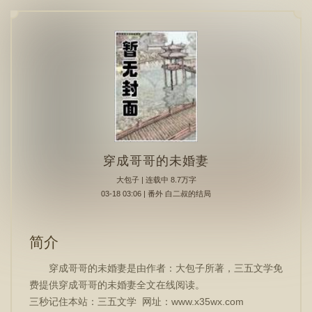
穿成哥哥的未婚妻
大包子
| 连载中 8.7万字
03-18 03:06 | 番外 白二叔的结局
简介
穿成哥哥的未婚妻是由作者：大包子所著，三五文学免
费提供穿成哥哥的未婚妻全文在线阅读。
三秒记住本站：三五文学 网址：www.x35wx.com