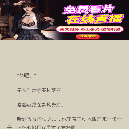
第1784章 出动（第1页）
字体：
大
中
小
护眼
关灯
“坐吧。”
秦长仁示意秦风落座。
秦驰就跟在秦风身后。
听到爷爷的话之后，他非常主动地搬过来一张椅
子，还细心地用双手擦了擦椅面。